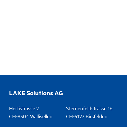
Infrastructure
LAKE Solutions AG
Hertistrasse 2
Sternenfeldstrasse 16
CH-8304 Wallisellen
CH-4127 Birsfelden
+41 58 810 78 78
+41 58 810 78 78