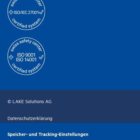
© LAKE Solutions AG
Datenschutzerklärung
Unternehmensführung & Richtlinien
Speicher- und Tracking-Einstellungen